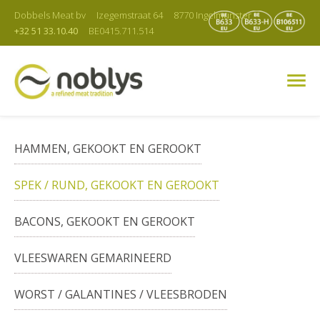
Dobbels Meat bv
Izegemstraat 64
8770 Ingelmunster
+32 51 33.10.40
BE0415.711.514
HAMMEN, GEKOOKT EN GEROOKT
SPEK / RUND, GEKOOKT EN GEROOKT
BACONS, GEKOOKT EN GEROOKT
VLEESWAREN GEMARINEERD
WORST / GALANTINES / VLEESBRODEN