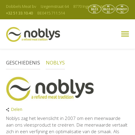
Dobbels Meat bv
Izegemstraat 64
8770 Ingelmunster
+32 51 33.10.40
BE0415.711.514
GESCHIEDENIS
NOBLYS
Delen
Noblys zag het levenslicht in 2007 om een meerwaarde
aan ons vleesproduct te creëren. Die meerwaarde vertaalt
zich in een verfijning en optimalisatie van de smaak. Als