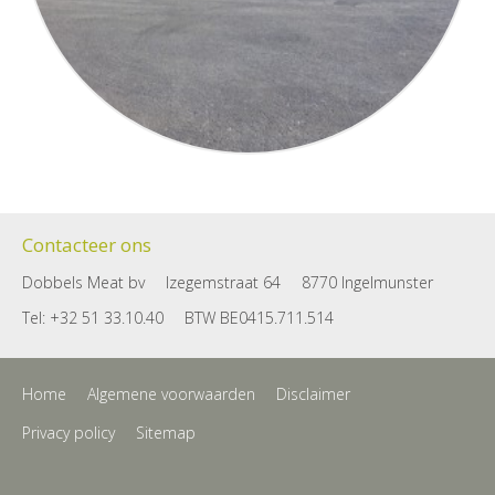
Contacteer ons
Dobbels Meat bv
Izegemstraat 64
8770 Ingelmunster
Tel: +32 51 33.10.40
BTW BE0415.711.514
Home
Algemene voorwaarden
Disclaimer
Privacy policy
Sitemap