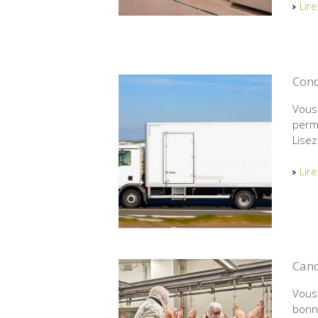
Lire
Cond
Vous 
permi
Lisez
Lire
Cand
Vous
bonne