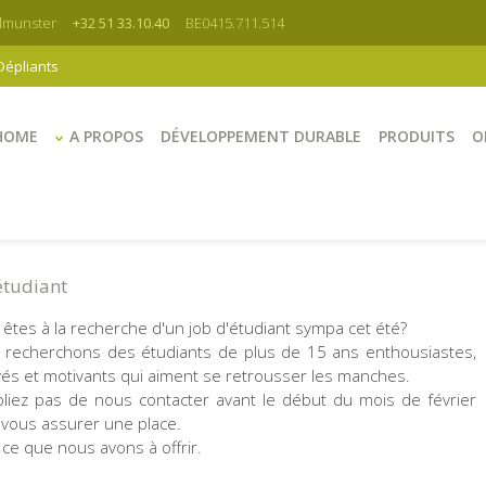
elmunster
+32 51 33.10.40
BE0415.711.514
Dépliants
HOME
A PROPOS
DÉVELOPPEMENT DURABLE
PRODUITS
O
étudiant
êtes à la recherche d'un job d'étudiant sympa cet été?
 recherchons des étudiants de plus de 15 ans enthousiastes,
és et motivants qui aiment se retrousser les manches.
bliez pas de nous contacter avant le début du mois de février
vous assurer une place.
 ce que nous avons à offrir.