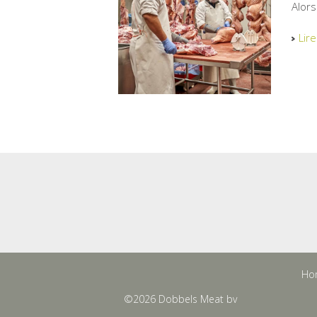
Alors
Lire
Ho
©2026 Dobbels Meat bv