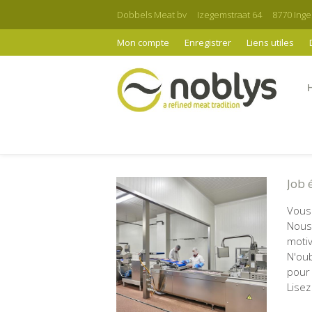
Dobbels Meat bv
Izegemstraat 64
8770 Ing
Mon compte
Enregistrer
Liens utiles
Vous êtes ici:
Home
Offre d'emploi
Job 
Vous 
Nous
motiv
N'ou
pour 
Lisez