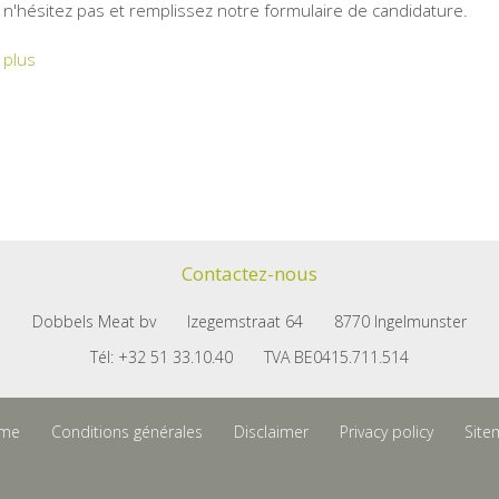
 n'hésitez pas et remplissez notre formulaire de candidature.
 plus
Contactez-nous
Dobbels Meat bv
Izegemstraat 64
8770 Ingelmunster
Tél: +32 51 33.10.40
TVA BE0415.711.514
me
Conditions générales
Disclaimer
Privacy policy
Site